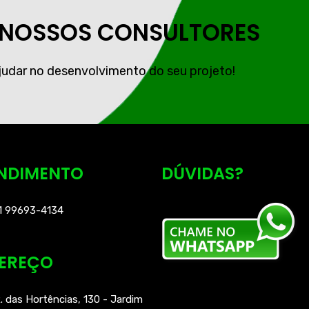
 NOSSOS CONSULTORES
ajudar no desenvolvimento do seu projeto!
NDIMENTO
DÚVIDAS?
1 99693-4134
EREÇO
. das Hortências, 130 - Jardim